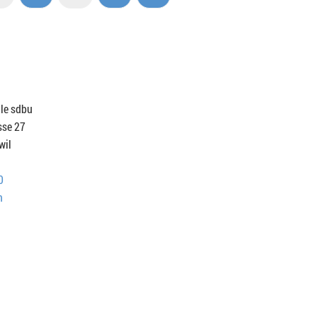
lle sdbu
sse 27
wil
0
h