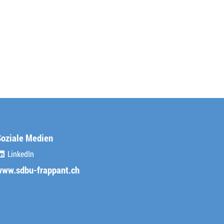
Soziale Medien
LinkedIn
(External Link)
www.sdbu-frappant.ch
(External Link)