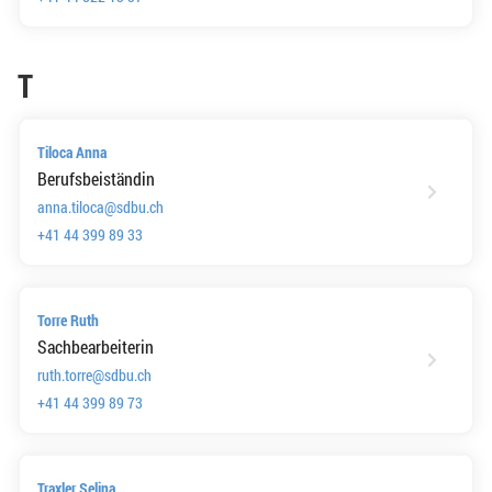
T
Tiloca Anna
Berufsbeiständin
anna.tiloca@sdbu.ch
+41 44 399 89 33
Torre Ruth
Sachbearbeiterin
ruth.torre@sdbu.ch
+41 44 399 89 73
Traxler Selina