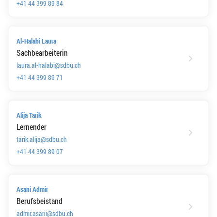
+41 44 399 89 84
Al-Halabi Laura
Sachbearbeiterin
laura.al-halabi@sdbu.ch
+41 44 399 89 71
Alija Tarik
Lernender
tarik.alija@sdbu.ch
+41 44 399 89 07
Asani Admir
Berufsbeistand
admir.asani@sdbu.ch