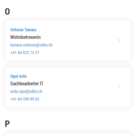
O
Ochsner Tamara
Wohnbetreuerin
tamara.ochsner@sdbu.ch
+41 44 822 13 37
Ogul Arda
Sachbearbeiter IT
arda.ogul@sdbu.ch
+41 44 399 89 82
P