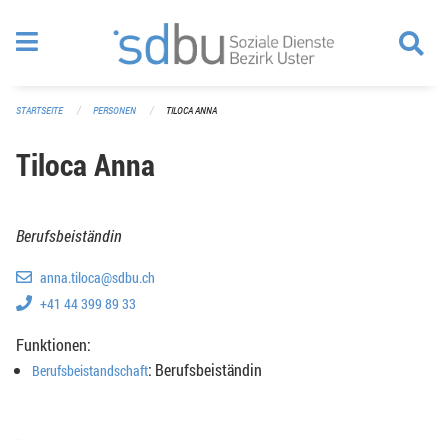
Navigation überspringen
STARTSEITE
PERSONEN
TILOCA ANNA
Tiloca Anna
Berufsbeiständin
anna.tiloca@sdbu.ch
+41 44 399 89 33
Funktionen:
: Berufsbeiständin
Berufsbeistandschaft