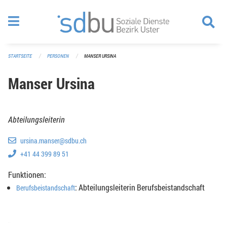
Navigation überspringen
STARTSEITE
PERSONEN
MANSER URSINA
Manser Ursina
Abteilungsleiterin
ursina.manser@sdbu.ch
+41 44 399 89 51
Funktionen:
: Abteilungsleiterin Berufsbeistandschaft
Berufsbeistandschaft